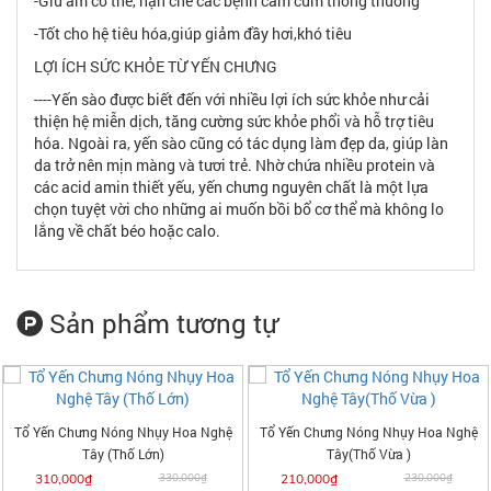
-Giữ ấm cơ thể, hạn chế các bệnh cảm cúm thông thường
-Tốt cho hệ tiêu hóa,giúp giảm đầy hơi,khó tiêu
LỢI ÍCH SỨC KHỎE TỪ YẾN CHƯNG
----Yến sào được biết đến với nhiều lợi ích sức khỏe như cải
thiện hệ miễn dịch, tăng cường sức khỏe phổi và hỗ trợ tiêu
hóa. Ngoài ra, yến sào cũng có tác dụng làm đẹp da, giúp làn
da trở nên mịn màng và tươi trẻ. Nhờ chứa nhiều protein và
các acid amin thiết yếu, yến chưng nguyên chất là một lựa
chọn tuyệt vời cho những ai muốn bồi bổ cơ thể mà không lo
lắng về chất béo hoặc calo.
Sản phẩm tương tự
Tổ Yến Chưng Nóng Nhụy Hoa Nghệ
Tổ Yến Chưng Nóng Nhụy Hoa Nghệ
Tây (Thố Lớn)
Tây(Thố Vừa )
310,000₫
330,000₫
210,000₫
230,000₫