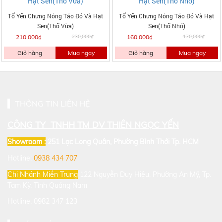
Tổ Yến Chưng Nóng Táo Đỏ Và Hạt
Tổ Yến Chưng Nóng Táo Đỏ Và Hạt
Sen(Thố Vừa)
Sen(Thố Nhỏ)
210,000₫
230,000₫
160,000₫
170,000₫
Giỏ hàng
Mua ngay
Giỏ hàng
Mua ngay
THÔNG TIN LIÊN HỆ
CÔNG TY TNHH TM DV THIÊN NGỌC YẾN
Showroom :
251 Lạc Long Quân, Phường Bình Thới
Tp. HCM
Hotline:
0938 434 707
Chi Nhánh Miền Trung
122 Nguyễn Duy Hiệu, Phường An Mỹ, Tp.
Tam Kỳ, Tỉnh Quảng Nam
Hotline: 0982 347 123