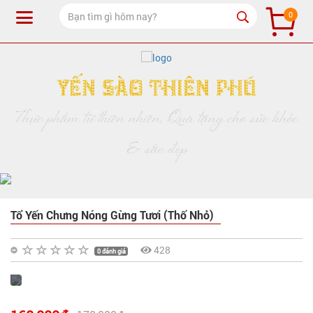
0
Yến Sào Thiên Phú
Thực phẩm từ thiên nhiên, Quà tặng cho sức khỏe
& sắc đẹp
Tổ Yến Chưng Nóng Gừng Tươi (Thố Nhỏ)
428
0 đánh giá