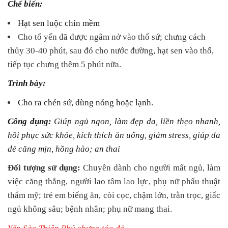
Chế biến:
Hạt sen luộc chín mềm
Cho tổ yến đã được ngâm nở vào thố sứ; chưng cách
thủy 30-40 phút, sau đó cho nước đường, hạt sen vào thố,
tiếp tục chưng thêm 5 phút nữa.
Trình bày:
Cho ra chén sứ, dùng nóng hoặc lạnh.
Công dụng:
Giúp ngủ ngon, làm đẹp da, liền thẹo nhanh,
hồi phục sức khỏe, kích thích ăn uống, giảm stress, giúp da
dẻ căng mịn, hồng hào; an thai
Đối tượng sử dụng:
Chuyên dành cho người mất ngủ, làm
việc căng thẳng, người lao tâm lao lực, phụ nữ phẩu thuật
thẩm mỹ; trẻ em biếng ăn, còi cọc, chậm lớn, trằn trọc, giấc
ngủ không sâu; bệnh nhân; phụ nữ mang thai.