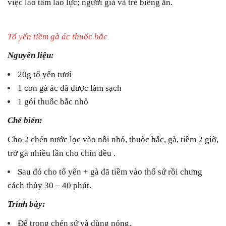
việc lao tâm lao lực; người già và trẻ biếng ăn.
Tổ yến tiềm gà ác thuốc bắc
Nguyên liệu:
20g tổ yến tươi
1 con gà ác đã được làm sạch
1 gói thuốc bắc nhỏ
Chế biến:
Cho 2 chén nước lọc vào nồi nhỏ, thuốc bắc, gà, tiềm 2 giờ,
trở gà nhiều lần cho chín đều .
Sau đó cho tổ yến + gà đã tiềm vào thố sứ rồi chưng
cách thủy 30 – 40 phút.
Trình bày:
Để trong chén sứ và dùng nóng.