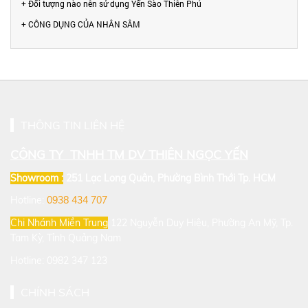
+ Đối tượng nào nên sử dụng Yến Sào Thiên Phú
+ CÔNG DỤNG CỦA NHÂN SÂM
THÔNG TIN LIÊN HỆ
CÔNG TY TNHH TM DV THIÊN NGỌC YẾN
Showroom :
251 Lạc Long Quân, Phường Bình Thới
Tp. HCM
Hotline:
0938 434 707
Chi Nhánh Miền Trung
122 Nguyễn Duy Hiệu, Phường An Mỹ, Tp.
Tam Kỳ, Tỉnh Quảng Nam
Hotline: 0982 347 123
CHÍNH SÁCH