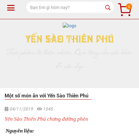
0
Yến Sào Thiên Phú
Thực phẩm từ thiên nhiên, Quà tặng cho sức khỏe
& sắc đẹp
Một số món ăn với Yến Sào Thiên Phú
04/11/2019
1545
Yến Sào Thiên Phú chưng đường phèn
Nguyên liệu: