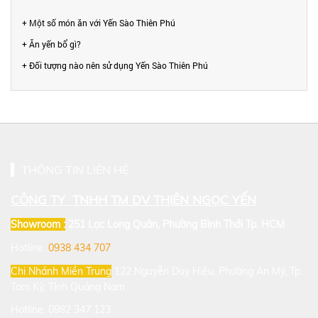
+ Một số món ăn với Yến Sào Thiên Phú
+ Ăn yến bổ gì?
+ Đối tượng nào nên sử dụng Yến Sào Thiên Phú
THÔNG TIN LIÊN HỆ
CÔNG TY TNHH TM DV THIÊN NGỌC YẾN
Showroom :
251 Lạc Long Quân, Phường Bình Thới
Tp. HCM
Hotline:
0938 434 707
Chi Nhánh Miền Trung
122 Nguyễn Duy Hiệu, Phường An Mỹ, Tp.
Tam Kỳ, Tỉnh Quảng Nam
Hotline: 0982 347 123