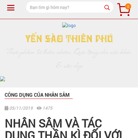
0
Yến Sào Thiên Phú
Thực phẩm từ thiên nhiên, Quà tặng cho sức khỏe
& sắc đẹp
CÔNG DỤNG CỦA NHÂN SÂM
05/11/2019
1475
NHÂN SÂM VÀ TÁC
DỤNG THẦN KÌ ĐỐI VỚI