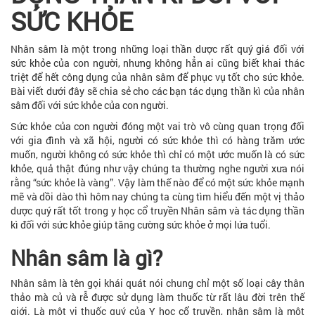
SỨC KHỎE
Nhân sâm là một trong những loại thần dược rất quý giá đối với
sức khỏe của con người, nhưng không hẳn ai cũng biết khai thác
triệt để hết công dụng của nhân sâm để phục vụ tốt cho sức khỏe.
Bài viết dưới đây sẽ chia sẻ cho các bạn tác dụng thần kì của nhân
sâm đối với sức khỏe của con người.
Sức khỏe của con người đóng một vai trò vô cùng quan trọng đối
với gia đình và xã hội, người có sức khỏe thì có hàng trăm ước
muốn, người không có sức khỏe thì chỉ có một ước muốn là có sức
khỏe, quả thật đúng như vậy chúng ta thường nghe người xưa nói
rằng “sức khỏe là vàng”. Vậy làm thế nào để có một sức khỏe mạnh
mẽ và dồi dào thì hôm nay chúng ta cùng tìm hiểu đến một vị thảo
dược quý rất tốt trong y học cổ truyền Nhân sâm và tác dụng thần
kì đối với sức khỏe giúp tăng cường sức khỏe ở mọi lứa tuổi.
Nhân sâm là gì?
Nhân sâm là tên gọi khái quát nói chung chỉ một số loại cây thân
thảo mà củ và rễ được sử dụng làm thuốc từ rất lâu đời trên thế
giới. Là một vị thuốc quý của Y học cổ truyền, nhân sâm là một