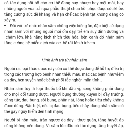
có tác dụng bồi bổ cho cơ thể đang suy nhược hay mệt mỏi, hay
những người vừa trải qua phẫu thuật chưa hồi phục được sức khỏe,
tăng cường sức đề kháng và hạn chế các bệnh tật không đáng có
xảy ra.
Đối với trẻ nhỏ: nhân sâm chống việc biếng ăn, đặc biệt sử dụng
nhân sâm với những người mới ốm dậy, trẻ em suy dinh dưỡng và
chậm lớn, khả năng kích thích tiêu hóa, bên cạnh đó nhân sâm
tăng cường hệ miễn dịch của cơ thể rất lớn ở trẻ em.
Hình ảnh trà từ nhân sâm
Ngoài ra, loại thảo dược này còn có thể được dùng để hỗ trợ điều trị
trong các trường hợp bệnh nhân thiếu máu, mắc các bệnh như viêm
dạ dày, hen suyễn hoặc bệnh phổi tắc nghẽn mãn tính…
Nhân sâm tuy là loại thuốc bổ khí đầu vị, song không phải dùng
cho mọi đối tượng được. Người bụng thường xuyên bị đầy trướng,
căng tức, đau bụng, sôi bụng, phân nát, lỏng hoặc tiêu chảy không
được dùng. Đặc biệt, nếu bị đau bụng, tiêu chảy, dùng nhân sâm có
thể gây nguy hiểm đến tính mạng.
Người bị nôn mửa, trào ngược dạ dày - thực quản, tăng huyết áp
cũng không nên dùng. Vì sâm lúc đầu có tác dụng tăng huyết áp,