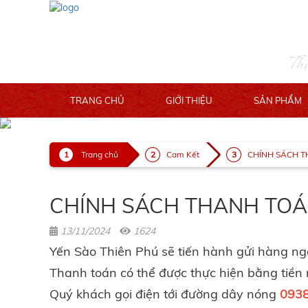
Th
TRANG CHỦ
GIỚI THIỆU
SẢN PHẨM
Trang chủ
Cam Kết
CHÍNH SÁCH 
CHÍNH SÁCH THANH TO
13/11/2024
1624
Yến Sào Thiên Phú sẽ tiến hành gửi hàng 
Thanh toán có thể được thực hiện bằng tiền
Quý khách gọi điện tới đường dây nóng
0938