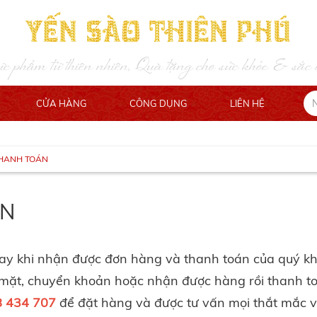
Yến Sào Thiên Phú
ực phẩm từ thiên nhiên, Quà tặng cho sức khỏe & sắc 
CỬA HÀNG
CÔNG DỤNG
LIÊN HỆ
THANH TOÁN
ÁN
ngay khi nhận được đơn hàng và thanh toán của quý k
 mặt, chuyển khoản hoặc nhận được hàng rồi thanh t
 434 707
để đặt hàng và được tư vấn mọi thắt mắc v