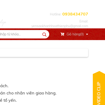
0938434707
Hotline:
đẹp
Email:
yensaokhanhhoathienphu@gmail.com
Giỏ hàng(0)
hách.
oán cho nhân viên giao hàng.
ề tổ yến.