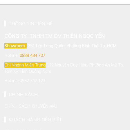
THÔNG TIN LIÊN HỆ
CÔNG TY TNHH TM DV THIÊN NGỌC YẾN
Showroom :
251 Lạc Long Quân, Phường Bình Thới
Tp. HCM
Hotline:
0938 434 707
Chi Nhánh Miền Trung
122 Nguyễn Duy Hiệu, Phường An Mỹ, Tp.
Tam Kỳ, Tỉnh Quảng Nam
Hotline: 0982 347 123
CHÍNH SÁCH
CHÍNH SÁCH KHUYẾN MÃI
KHÁCH HÀNG NÊN BIẾT